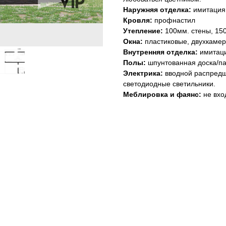
Наружняя отделка:
имитация
Кровля:
профнастил
Утепление:
100мм. стены, 150
Окна:
пластиковые, двухкамер
Внутренняя отделка:
имитаци
Полы:
шпунтованная доска/па
Электрика:
вводной распредщ
светодиодные светильники.
Меблировка и фаянс:
не вхо